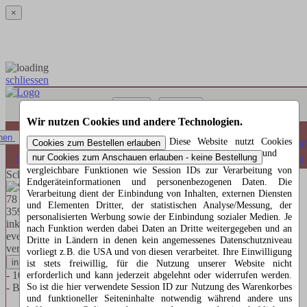
×
schliessen
Menü
Suchen
Wir nutzen Cookies und andere Technologien.
0 Artikel
hen
Diese Website nutzt Cookies
Warenkorb
und
Startseite
»
LED-Bogen
»
Schwibbogen Weihnachtsmarkt - 78 cm
vergleichbare Funktionen wie Session IDs zur Verarbeitung von
Schwibbogen Weihnachtsmarkt - 78 cm
Endgeräteinformationen und personenbezogenen Daten. Die
Verarbeitung dient der Einbindung von Inhalten, externen Diensten
und Elementen Dritter, der statistischen Analyse/Messung, der
359.00 EUR
personalisierten Werbung sowie der Einbindung sozialer Medien. Je
inkl. der gesetzlichen MwSt. von 19 % = 57.32 EUR
nach Funktion werden dabei Daten an Dritte weitergegeben und an
eventuell zzgl. Versand - ab 200 Euro Bestellwert in BRD
Dritte in Ländern in denen kein angemessenes Datenschutzniveau
versandkostenfrei -
Versandkosten
vorliegt z.B. die USA und von diesen verarbeitet. Ihre Einwilligung
ist stets freiwillig, für die Nutzung unserer Website nicht
- 10 Kerzen mit LED-Beleuchtung
erforderlich und kann jederzeit abgelehnt oder widerrufen werden.
So ist die hier verwendete Session ID zur Nutzung des Warenkorbes
- Breite 78 cm, Höhe 45 cm, Tiefe 8 cm
und funktioneller Seiteninhalte notwendig während andere uns