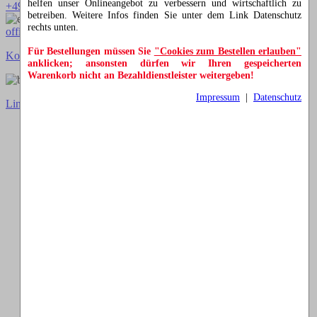
helfen unser Onlineangebot zu verbessern und wirtschaftlich zu
+49 (0)35205 752742
betreiben. Weitere Infos finden Sie unter dem Link Datenschutz
rechts unten.
office@schwibbogen-liebhabershop.de
Für Bestellungen müssen Sie
"Cookies zum Bestellen erlauben"
Kontakt
Impressum
AGB
Datenschutz
Cookies
anklicken; ansonsten dürfen wir Ihren gespeicherten
Warenkorb nicht an Bezahldienstleister weitergeben!
Impressum
|
Datenschutz
Link zur klassischen Website