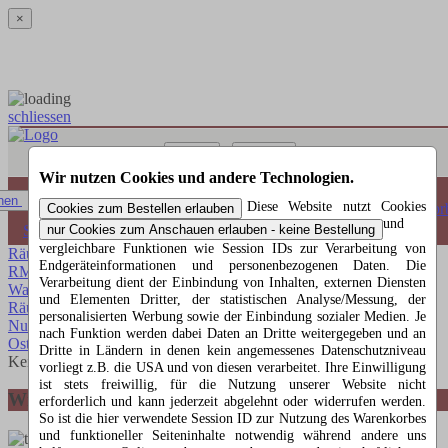
×
schliessen
Menü
Suchen
Wir nutzen Cookies und andere Technologien.
0 Artikel
hen
Diese Website nutzt Cookies
Warenkorb
und
Startseite
»
Christian Ulbricht Shop
vergleichbare Funktionen wie Session IDs zur Verarbeitung von
Räuchermann Wichtel
29
Endgeräteinformationen und personenbezogenen Daten. Die
RM Miniwichtel
33
Verarbeitung dient der Einbindung von Inhalten, externen Diensten
Wackelmännchen
0
und Elementen Dritter, der statistischen Analyse/Messung, der
Räuchermänner
6
personalisierten Werbung sowie der Einbindung sozialer Medien. Je
Nussknacker
15
nach Funktion werden dabei Daten an Dritte weitergegeben und an
Osterartikel
8
Dritte in Ländern in denen kein angemessenes Datenschutzniveau
Kein Artikel gefunden
vorliegt z.B. die USA und von diesen verarbeitet. Ihre Einwilligung
ist stets freiwillig, für die Nutzung unserer Website nicht
Wir helfen Ihnen gerne weiter
erforderlich und kann jederzeit abgelehnt oder widerrufen werden.
So ist die hier verwendete Session ID zur Nutzung des Warenkorbes
und funktioneller Seiteninhalte notwendig während andere uns