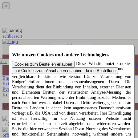
×
schliessen
Menü
Suchen
Wir nutzen Cookies und andere Technologien.
0 Artikel
hen
Diese Website nutzt Cookies
Warenkorb
und
Startseite
»
Emil A. Schalling Shop
vergleichbare Funktionen wie Session IDs zur Verarbeitung von
Engel + Bergmann
28
Endgeräteinformationen und personenbezogenen Daten. Die
Krippe
22
Verarbeitung dient der Einbindung von Inhalten, externen Diensten
Pyramiden
21
und Elementen Dritter, der statistischen Analyse/Messung, der
Kein Artikel gefunden
personalisierten Werbung sowie der Einbindung sozialer Medien. Je
nach Funktion werden dabei Daten an Dritte weitergegeben und an
Wir helfen Ihnen gerne weiter
Dritte in Ländern in denen kein angemessenes Datenschutzniveau
vorliegt z.B. die USA und von diesen verarbeitet. Ihre Einwilligung
ist stets freiwillig, für die Nutzung unserer Website nicht
erforderlich und kann jederzeit abgelehnt oder widerrufen werden.
+49 (0)35205 752742
So ist die hier verwendete Session ID zur Nutzung des Warenkorbes
und funktioneller Seiteninhalte notwendig während andere uns
office@schwibbogen-liebhabershop.de